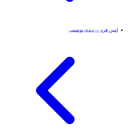
امین فرد — دیدی تونستی