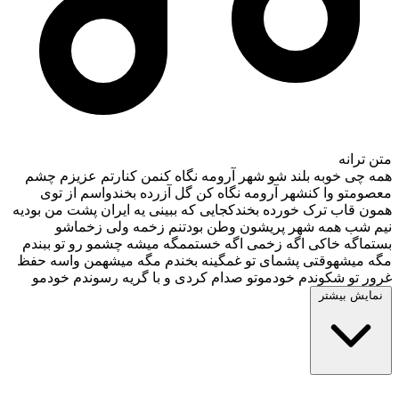
متن ترانه
همه چی خوبه بلند شو شهر آرومه نگاه کنمن کنارتم عزیزم چشم
معصومتو وا کنشهر آرومه نگاه کن گل آزرده بخندواسم از توی
همون قاب ترک خورده بخندکجایی که ببینی یه ایران پشت من بودیه
نیم شب همه شهر پریشون وطن بودتنم زخمه ولی زخماشو
بستماگه خاکی اگه زخمی اگه خستممگه میشه چشمو رو تو ببندم
مگه میشهوقتی پشمای تو غمگینه بخندم مگه میشهمن واسه حفظ
غرور تو شکوندم خودموتو صدام کردی و با گریه رسوندم خودمو
نمایش بیشتر