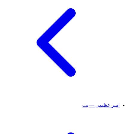
امیر عظیمی — بت