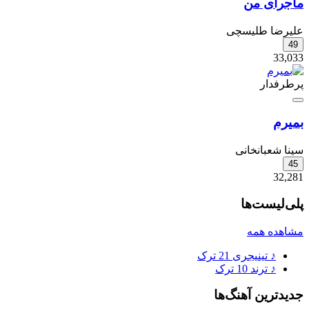
ماجرای من
علیرضا طلیسچی
49
33,033
پرطرفدار
بمیرم
سینا شعبانخانی
45
32,281
پلی‌لیست‌ها
مشاهده همه
♪
تینیجری
21 ترک
♪
ترند
10 ترک
جدیدترین آهنگ‌ها