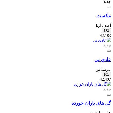
جدید
عکست
آصف آریا
183
42,183
جدید
عادی نی
عرشیاس
101
42,407
جدید
گل های باران خورده