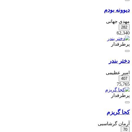
دیوونه بودم
مهدی جهانی
282
62,340
پرطرفدار
دختر بندر
امیر عظیمی
407
75,765
پرطرفدار
کجا گریزم
آرمان گرشاسبی
70