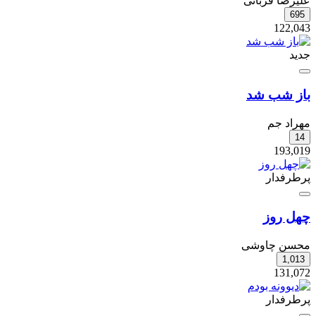
علیرضا قربانی
695
122,043
جدید
باز شب شد
مهراد جم
14
193,019
پرطرفدار
چهل روز
محسن چاوشی
1,013
131,072
پرطرفدار