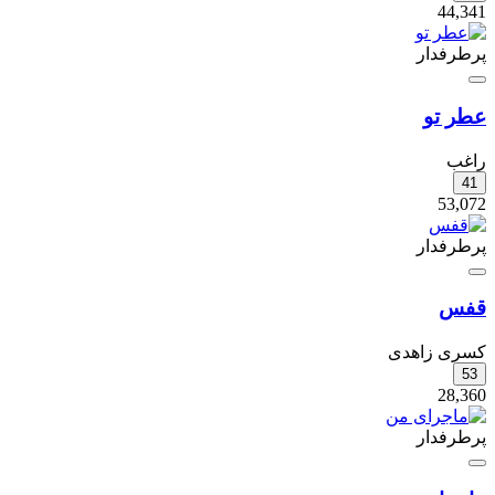
44,341
پرطرفدار
عطر تو
راغب
41
53,072
پرطرفدار
قفس
کسری زاهدی
53
28,360
پرطرفدار