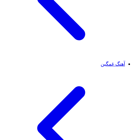
آهنگ غمگین