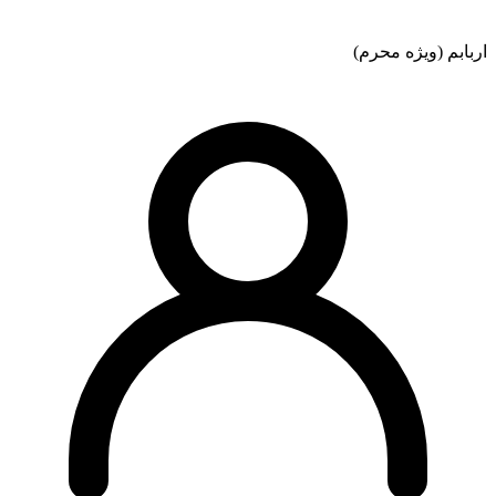
اربابم (ویژه محرم)