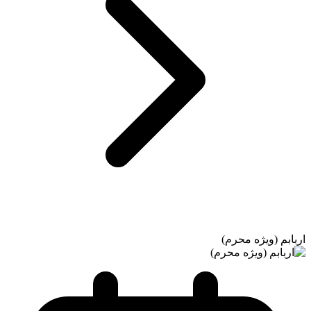
اربابم (ویژه محرم)