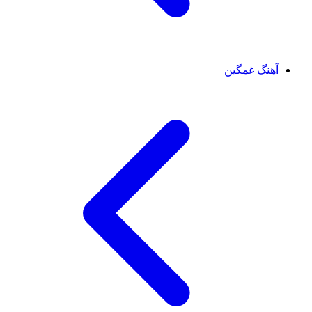
آهنگ غمگین