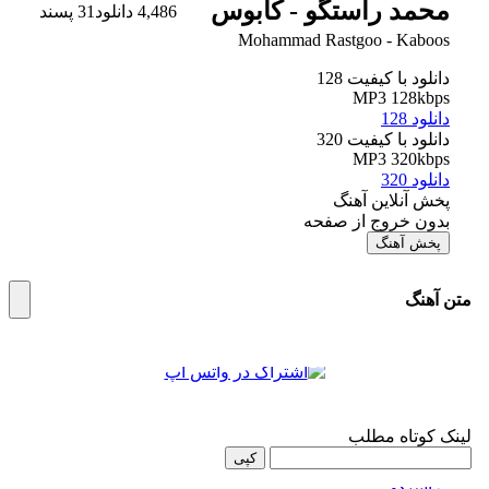
محمد راستگو - کابوس
4,486 دانلود
31 پسند
Mohammad Rastgoo - Kaboos
دانلود با کیفیت 128
MP3 128kbps
دانلود 128
دانلود با کیفیت 320
MP3 320kbps
دانلود 320
پخش آنلاین آهنگ
بدون خروج از صفحه
پخش آهنگ
متن آهنگ
اشتراک گذاری
موارد بیشتر از
محمد راستگو
میزنه بارون
- محمد راستگو
لینک کوتاه مطلب
کپی
6
8,636