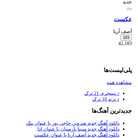
جدید
جدی
عکست
عاد
آصف آریا
عر
01
183
407
42,183
پلی‌لیست‌ها
مشاهده همه
♪
تینیجری
21 ترک
♪
ترند
10 ترک
جدیدترین آهنگ‌ها
دانلود آهنگ جدید شروین حاجی پور با عنوان پتک
دانلود آهنگ جدید سینا پارسیان با عنوان ادا
دانلود آهنگ جدید آصف آریا با عنوان عکست