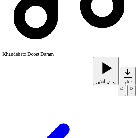
Khandehato Doost Daram
دانلود
پخش آنلاین
۰
۰