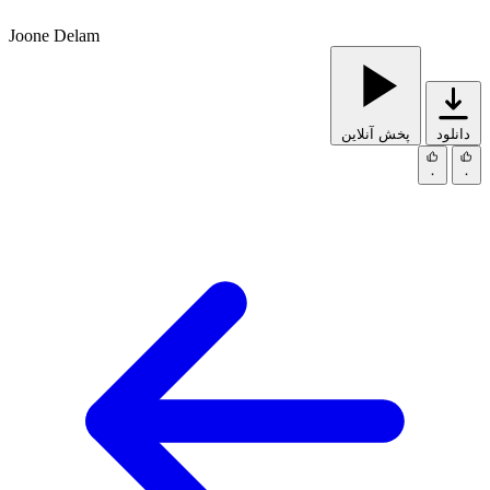
Joone Delam
دانلود
پخش آنلاین
۰
۰