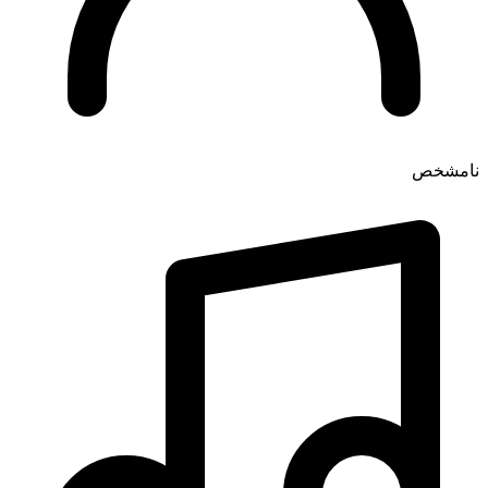
نامشخص