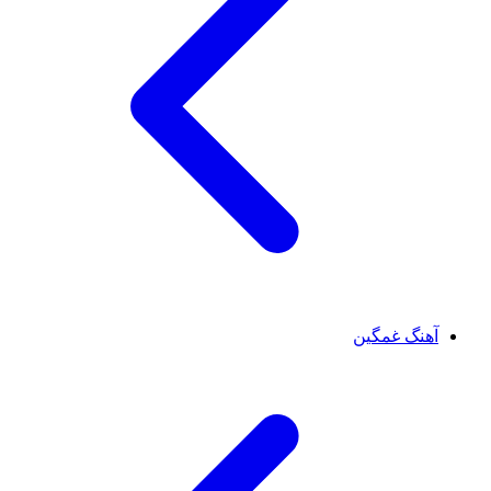
آهنگ غمگین