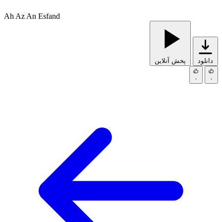
Ah Az An Esfand
دانلود
پخش آنلاین
۰
۰