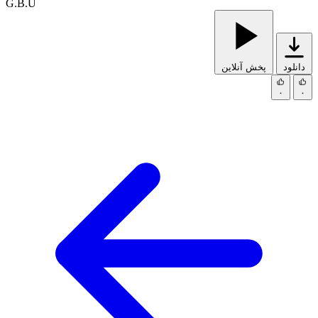
G.B.U
دانلود
پخش آنلاین
۰
۰