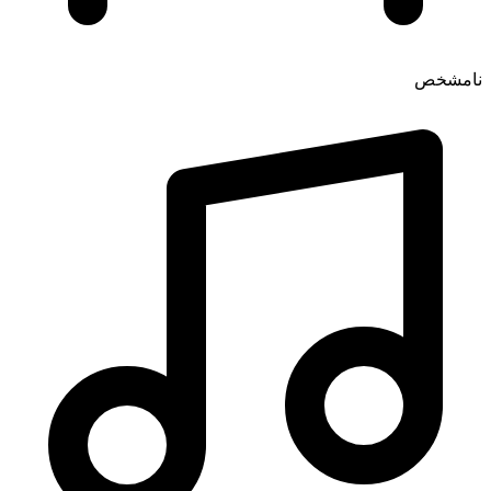
نامشخص