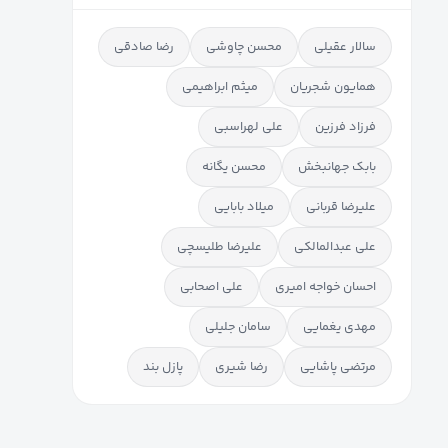
سالار عقیلی
محسن چاوشی
رضا صادقی
همایون شجریان
میثم ابراهیمی
فرزاد فرزین
علی لهراسبی
بابک جهانبخش
محسن یگانه
علیرضا قربانی
میلاد بابایی
علی عبدالمالکی
علیرضا طلیسچی
احسان خواجه امیری
علی اصحابی
مهدی یغمایی
سامان جلیلی
مرتضی پاشایی
رضا شیری
پازل بند