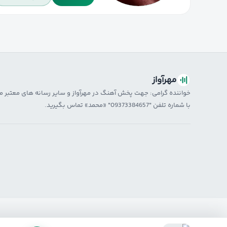
مهرآواز
خواننده گرامی: جهت پخش آهنگ در مهرآواز و سایر رسانه های معتبر 
با شماره تلفن "09373384657" «محمد» تماس بگیرید.