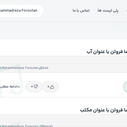
پلی لیست ها
تماس با ما
جستجوی آهنگ یا خوانن
 فروتن با عنوان آب
Mohammadreza Foroutan
Aab
ادامه مطلب
۰
۰
 فروتن با عنوان مکتب
Mohammadreza Foroutan
Maktab