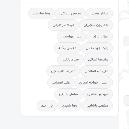
سالار عقیلی
محسن چاوشی
رضا صادقی
همایون شجریان
میثم ابراهیمی
فرزاد فرزین
علی لهراسبی
بابک جهانبخش
محسن یگانه
علیرضا قربانی
میلاد بابایی
علی عبدالمالکی
علیرضا طلیسچی
احسان خواجه امیری
علی اصحابی
مهدی یغمایی
سامان جلیلی
مرتضی پاشایی
رضا شیری
پازل بند