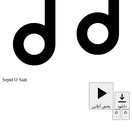
Sepid O Siah
دانلود
پخش آنلاین
۰
۰