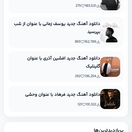
275
183,021
دانلود آهنگ جدید یوسف زمانی با عنوان از شب
بپرسید
365
162,789
دانلود آهنگ جدید افشین آذری با عنوان
گلینلیک
292
136,254
دانلود آهنگ جدید فرهاد با عنوان وحشی
121
131,322
پربازدیدترین‌ها