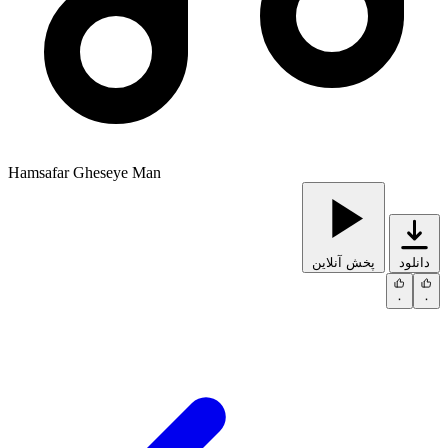
Hamsafar Gheseye Man
دانلود
پخش آنلاین
۰
۰