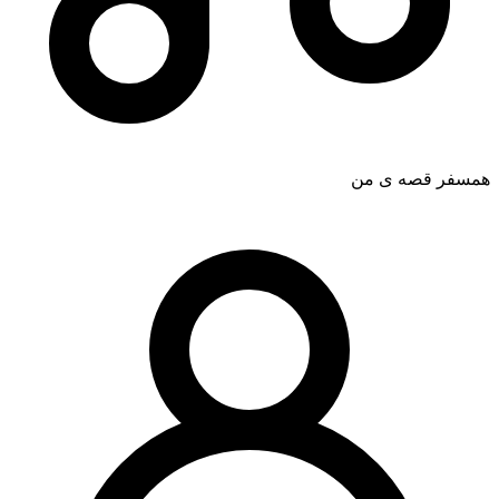
همسفر قصه ی من