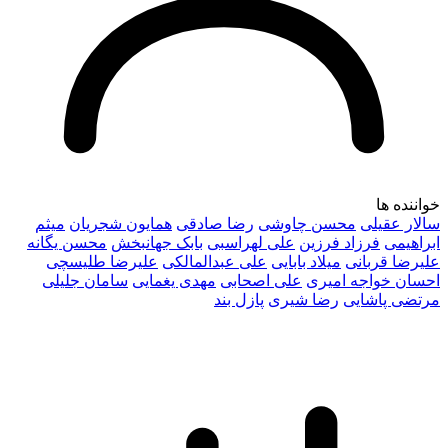
خواننده ها
سالار عقیلی
محسن چاوشی
رضا صادقی
همایون شجریان
میثم
ابراهیمی
فرزاد فرزین
علی لهراسبی
بابک جهانبخش
محسن یگانه
علیرضا قربانی
میلاد بابایی
علی عبدالمالکی
علیرضا طلیسچی
احسان خواجه امیری
علی اصحابی
مهدی یغمایی
سامان جلیلی
مرتضی پاشایی
رضا شیری
پازل بند