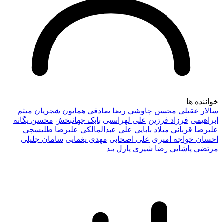
خواننده ها
سالار عقیلی
محسن چاوشی
رضا صادقی
همایون شجریان
میثم
ابراهیمی
فرزاد فرزین
علی لهراسبی
بابک جهانبخش
محسن یگانه
علیرضا قربانی
میلاد بابایی
علی عبدالمالکی
علیرضا طلیسچی
احسان خواجه امیری
علی اصحابی
مهدی یغمایی
سامان جلیلی
مرتضی پاشایی
رضا شیری
پازل بند