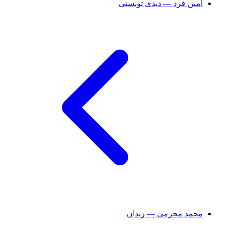
امین فرد — دیدی تونستی
محمد محرمی — زندان