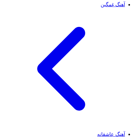
آهنگ غمگین
آهنگ عاشقانه